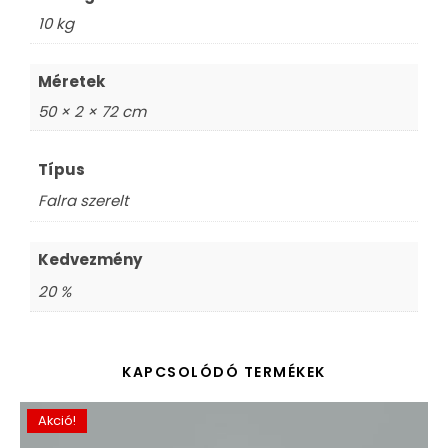
10 kg
Méretek
50 × 2 × 72 cm
Típus
Falra szerelt
Kedvezmény
20 %
KAPCSOLÓDÓ TERMÉKEK
Akció!