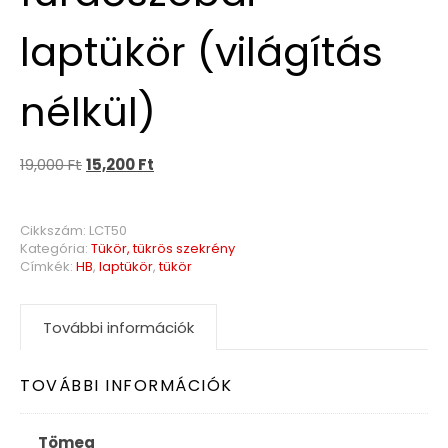
laptükör (világítás
nélkül)
19,000
Ft
15,200
Ft
Cikkszám:
LCT50
Kategória:
Tükör, tükrös szekrény
Címkék:
HB
,
laptükör
,
tükör
További információk
TOVÁBBI INFORMÁCIÓK
Tömeg