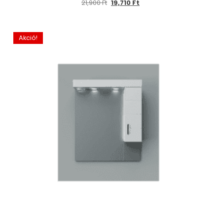
21,900
Ft
19,710
Ft
Akció!