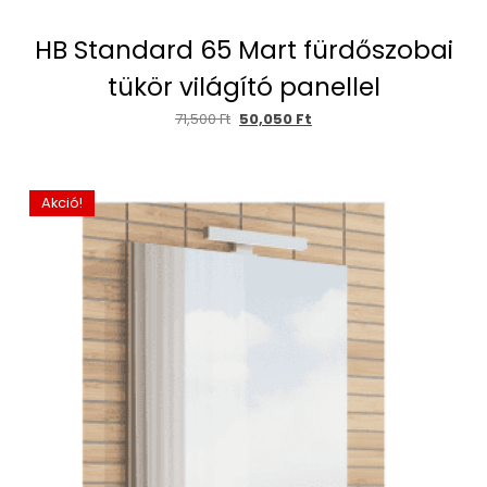
HB Standard 65 Mart fürdőszobai
tükör világító panellel
71,500
Ft
50,050
Ft
Akció!