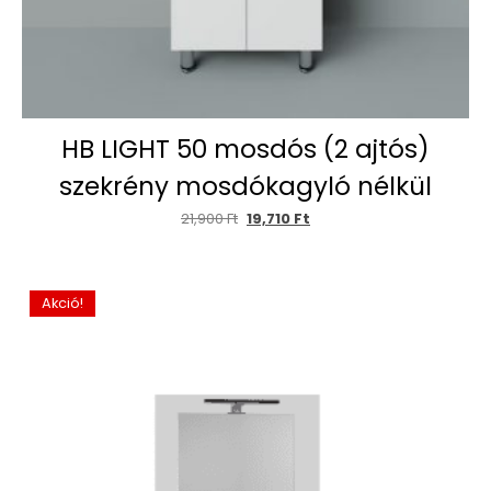
HB LIGHT 50 mosdós (2 ajtós)
szekrény mosdókagyló nélkül
21,900
Ft
19,710
Ft
Akció!