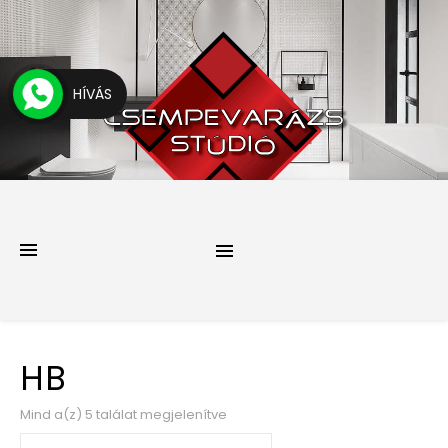
HÍVÁS
HB
Mind a(z) 5 találat megjelenítve