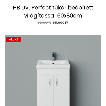
HB DV. Perfect tükör beépített
világítással 60x80cm
82,000
Ft
65,600
Ft
Akció!