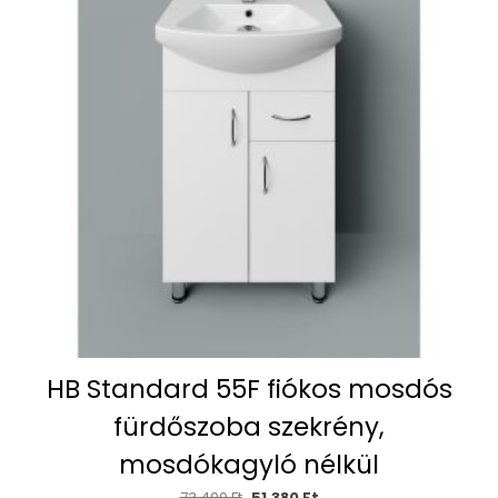
HB Standard 55F fiókos mosdós
fürdőszoba szekrény,
mosdókagyló nélkül
73,400
Ft
51,380
Ft