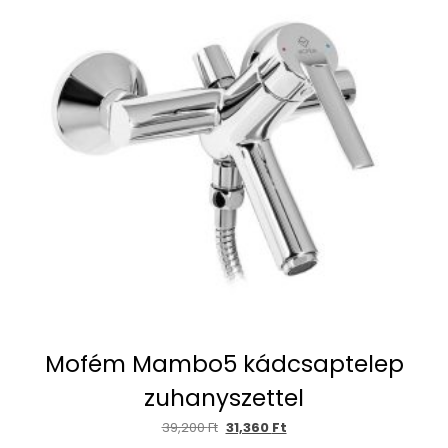
Mofém Mambo5 kádcsaptelep
zuhanyszettel
39,200
Ft
31,360
Ft