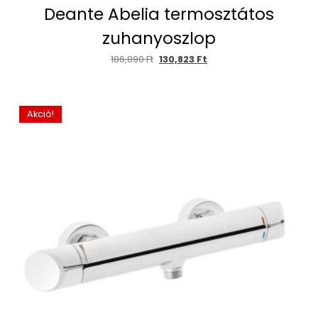
Deante Abelia termosztátos
zuhanyoszlop
186,890
Ft
130,823
Ft
Akció!