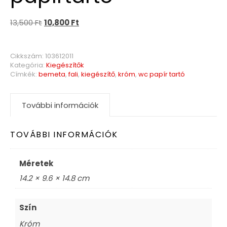
13,500
Ft
10,800
Ft
Cikkszám:
103612011
Kategória:
Kiegészítők
Címkék:
bemeta
,
fali
,
kiegészítő
,
króm
,
wc papír tartó
További információk
TOVÁBBI INFORMÁCIÓK
Méretek
14.2 × 9.6 × 14.8 cm
Szín
Króm