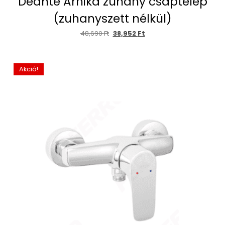
Deante Arnika zuhany csaptelep
(zuhanyszett nélkül)
48,690
Ft
38,952
Ft
Akció!