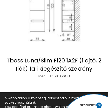
Tboss Luna/Slim F120 1A2F (1 ajtó, 2
fiók) fali kiegészítő szekrény
123,500
Ft
98,800
Ft
A weboldalon a minőségi felhasználói élmény érdekében
sütiket használunk.
You can find out more about which cookies we are using