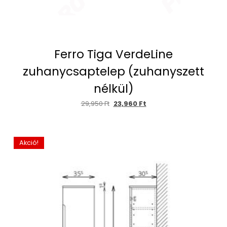
Ferro Tiga VerdeLine
zuhanycsaptelep (zuhanyszett
nélkül)
29,950
Ft
23,960
Ft
Akció!