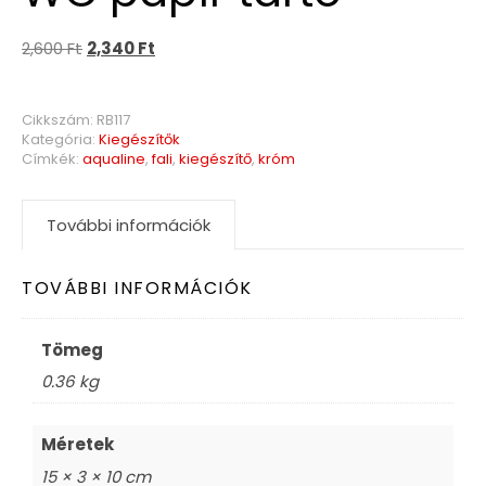
2,600
Ft
2,340
Ft
Cikkszám:
RB117
Kategória:
Kiegészítők
Címkék:
aqualine
,
fali
,
kiegészítő
,
króm
További információk
TOVÁBBI INFORMÁCIÓK
Tömeg
0.36 kg
Méretek
15 × 3 × 10 cm