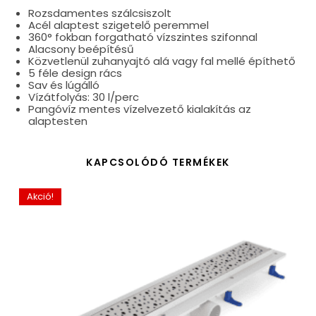
Rozsdamentes szálcsiszolt
Acél alaptest szigetelő peremmel
360° fokban forgatható vízszintes szifonnal
Alacsony beépítésű
Közvetlenül zuhanyajtó alá vagy fal mellé építhető
5 féle design rács
Sav és lúgálló
Vízátfolyás: 30 l/perc
Pangóvíz mentes vízelvezető kialakítás az
alaptesten
KAPCSOLÓDÓ TERMÉKEK
Akció!