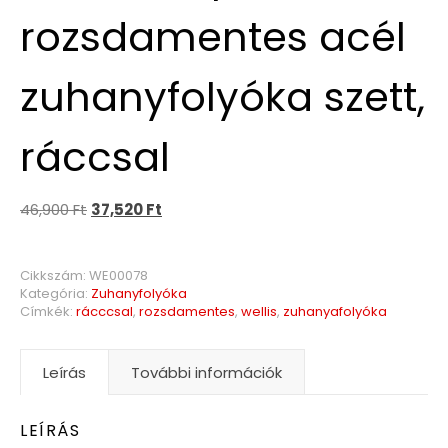
rozsdamentes acél
zuhanyfolyóka szett,
ráccsal
46,900
Ft
37,520
Ft
Cikkszám:
WE00078
Kategória:
Zuhanyfolyóka
Címkék:
rácccsal
,
rozsdamentes
,
wellis
,
zuhanyafolyóka
Leírás
További információk
LEÍRÁS