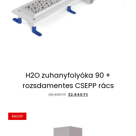
H2O zuhanyfolyóka 90 +
rozsdamentes CSEPP rács
38,400
Ft
32,640
Ft
Akció!