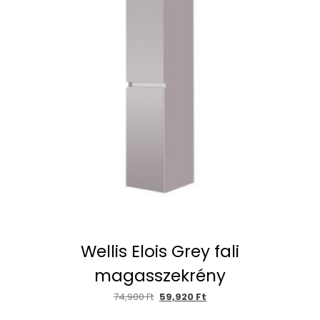
Wellis Elois Grey fali
magasszekrény
74,900
Ft
59,920
Ft