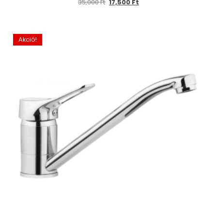
35,000
Ft
17,500
Ft
Akció!