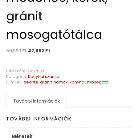
gránit
mosogatótálca
59,990
Ft
47,992
Ft
Cikkszám:
ZRS7803
Kategória:
Konyhai szaniter
Címkék:
deante
,
gránit
,
homok
,
konyhai
,
mosogató
További információk
TOVÁBBI INFORMÁCIÓK
Méretek