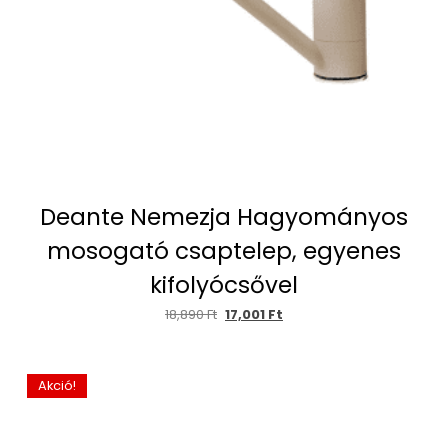
Deante Nemezja Hagyományos
mosogató csaptelep, egyenes
kifolyócsővel
18,890
Ft
17,001
Ft
Akció!