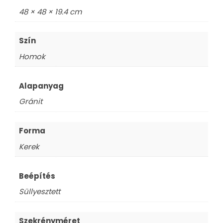
48 × 48 × 19.4 cm
Szín
Homok
Alapanyag
Gránit
Forma
Kerek
Beépítés
Süllyesztett
Szekrényméret