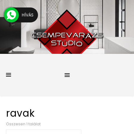
HÍVÁS
ravak
Összesen 1 találat