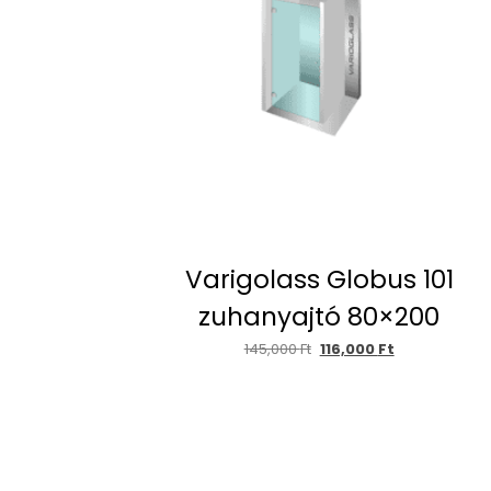
Varigolass Globus 101
zuhanyajtó 80×200
145,000
Ft
116,000
Ft