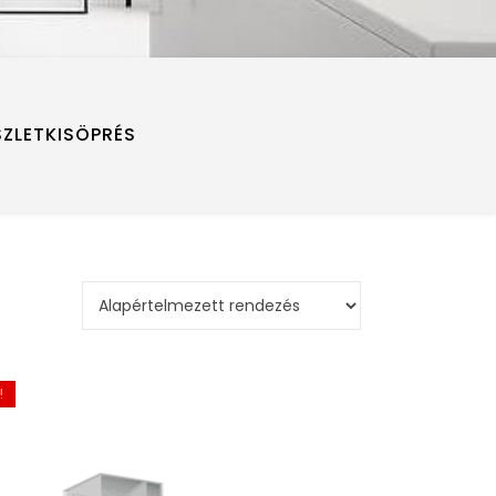
SZLETKISÖPRÉS
!