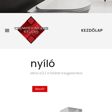
KEZDŐLAP
nyíló
Mind a(z) 4 találat megjelenítve
Akció!