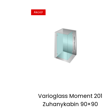
Akció!
Varioglass Moment 201
Zuhanykabin 90×90