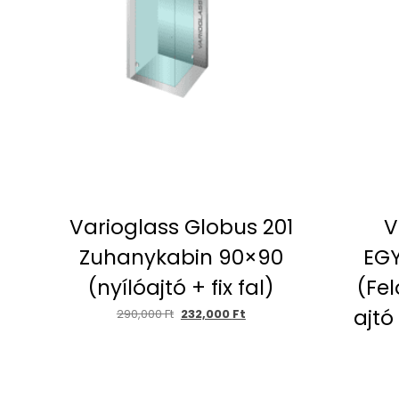
Varioglass Globus 201
V
Zuhanykabin 90×90
EGY
(nyílóajtó + fix fal)
(Fel
ajtó
290,000
Ft
232,000
Ft