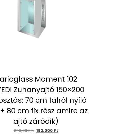
arioglass Moment 102
EDI Zuhanyajtó 150×200
osztás: 70 cm falról nyíló
 + 80 cm fix rész amire az
ajtó záródik)
240,000
Ft
192,000
Ft