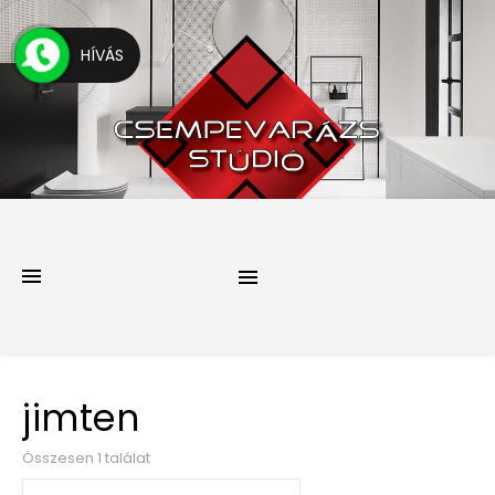
HÍVÁS
jimten
Összesen 1 találat