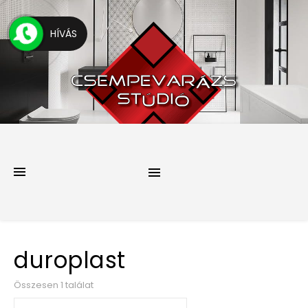
HÍVÁS
duroplast
Összesen 1 találat